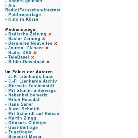
-
Anders gelesen
-
Am
Radio/Fernsehen/Internet
-
Publireportage
-
Kino in Kürze
Medienspiegel
-
Badische Zeitung
-
Basler Zeitung
-
Dernières Nouvelles
-
Journal l'Alsace
-
Radio DRS
-
TeleBasel
-
Bilder-Download
Im Fokus der Autoren
-
J.-P. Lienhards Lupe
-
J.-P. Lienhards Archiv
-
Mermets Zeichenstift
-
Mit Stumm unterwegs
-
Nebenbei bemerkt
-
Mitch Reusdal
-
Hans Saner
-
Aurel Schmidt
-
Mit Schmidt auf Reisen
-
Martin Zingg
-
Ottokars Cinétips
-
Gast-Beiträge
-
Zugeflogen
-
Benedikt Meyer