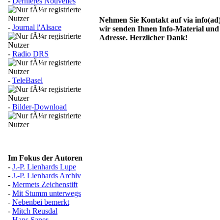
-
Dernières Nouvelles
Nehmen Sie Kontakt auf via info(ad
-
Journal l'Alsace
wir senden Ihnen Info-Material und
Adresse. Herzlicher Dank!
-
Radio DRS
-
TeleBasel
-
Bilder-Download
Im Fokus der Autoren
-
J.-P. Lienhards Lupe
-
J.-P. Lienhards Archiv
-
Mermets Zeichenstift
-
Mit Stumm unterwegs
-
Nebenbei bemerkt
-
Mitch Reusdal
-
Hans Saner