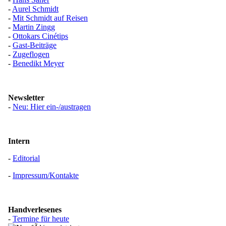
-
Aurel Schmidt
-
Mit Schmidt auf Reisen
-
Martin Zingg
-
Ottokars Cinétips
-
Gast-Beiträge
-
Zugeflogen
-
Benedikt Meyer
Newsletter
-
Neu: Hier ein-/austragen
Intern
-
Editorial
-
Impressum/Kontakte
Handverlesenes
-
Termine für heute