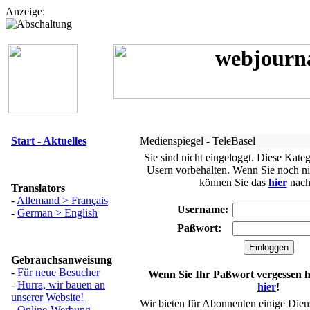
Anzeige:
Start - Aktuelles
Medienspiegel - TeleBasel
Sie sind nicht eingeloggt. Diese Katego
Usern vorbehalten. Wenn Sie noch nich
können Sie das
hier
nach
Translators
-
Allemand > Français
Username:
-
German > English
Paßwort:
Gebrauchsanweisung
-
Für neue Besucher
Wenn Sie Ihr Paßwort vergessen h
-
Hurra, wir bauen an
hier
!
unserer Website!
Wir bieten für Abonnenten einige Dien
-
Online-Werbung