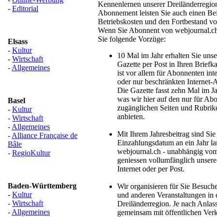
Kennenlernen unserer Dreiländerregio
-
Editorial
Abonnement leisten Sie auch einen Bei
Betriebskosten und den Fortbestand vo
Wenn Sie Abonnent von webjournal.ch
Sie folgende Vorzüge:
Elsass
-
Kultur
10 Mal im Jahr erhalten Sie uns
-
Wirtschaft
Gazette per Post in Ihren Briefk
-
Allgemeines
ist vor allem für Abonnenten inte
oder nur beschränkten Internet-
Die Gazette fasst zehn Mal im 
was wir hier auf den nur für Ab
Basel
zugänglichen Seiten und Rubrike
-
Kultur
anbieten.
-
Wirtschaft
-
Allgemeines
Mit Ihrem Jahresbeitrag sind Si
-
Alliance Française de
Einzahlungsdatum an ein Jahr l
Bâle
webjournal.ch - unabhängig vom
-
RegioKultur
geniessen vollumfänglich unsere
Internet oder per Post.
Baden-Württemberg
Wir organisieren für Sie Besuche
-
Kultur
und anderen Veranstaltungen in 
-
Wirtschaft
Dreiländerregion. Je nach Anlas
-
Allgemeines
gemeinsam mit öffentlichen Verk