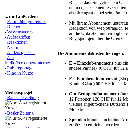
Bus, so dass Sie getrost ein Glas
nehmen, stets einen reservierten
als Ehrengast dabei sein können.
... und außerdem
-
Rubrikübergreifendes
Mit Ihrem Abonnement unterstüt
-
Bücher
Redaktion von webjournal.ch, le
-
Wissenswertes
an die Unkosten und ermöglichen
-
Aufgegriffen
Begegnungen über die Grenzen.
-
Reaktionen
-
Nachruf
-
Anders gelesen
Die Abonnementskosten betragen:
-
Am
Radio/Fernsehen/Internet
E = Einzelabonnement
plus ei
-
Publireportage
andere Partner) 40 CHF für 12 
-
Kino in Kürze
F = Familienabonnement
(Ehep
Kinder/Gäste) 60 CHF für 12 M
Medienspiegel
G = Gruppenabonnement
(nur
-
Badische Zeitung
12 Personen 120 CHF für 12 Mon
weitere angebrochene Dutzend 
Monate
-
Basler Zeitung
Spenden
können auch ohne Ab
zusätzlich entrichtet werden.