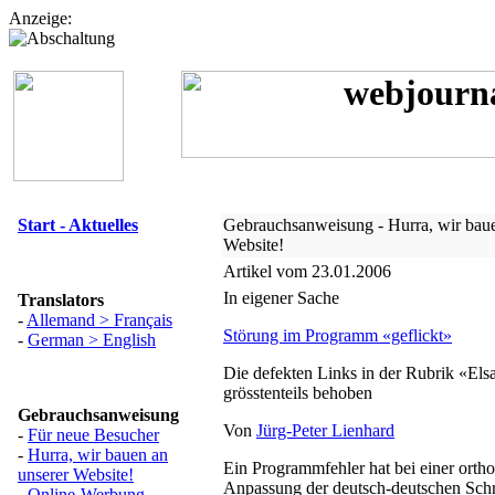
Anzeige:
Start - Aktuelles
Gebrauchsanweisung - Hurra, wir baue
Website!
Artikel vom 23.01.2006
In eigener Sache
Translators
-
Allemand > Français
Störung im Programm «geflickt»
-
German > English
Die defekten Links in der Rubrik «Els
grösstenteils behoben
Gebrauchsanweisung
Von
Jürg-Peter Lienhard
-
Für neue Besucher
-
Hurra, wir bauen an
Ein Programmfehler hat bei einer orth
unserer Website!
Anpassung der deutsch-deutschen Schr
-
Online-Werbung