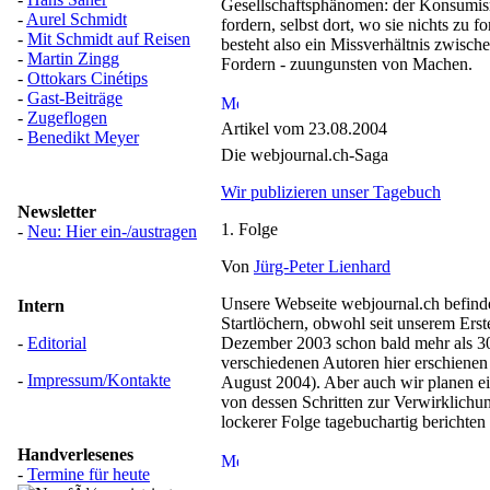
Gesellschaftsphänomen: der Konsumism
-
Aurel Schmidt
fordern, selbst dort, wo sie nichts zu f
-
Mit Schmidt auf Reisen
besteht also ein Missverhältnis zwisc
-
Martin Zingg
Fordern - zuungunsten von Machen.
-
Ottokars Cinétips
-
Gast-Beiträge
-
Zugeflogen
Artikel vom 23.08.2004
-
Benedikt Meyer
Die webjournal.ch-Saga
Wir publizieren unser Tagebuch
Newsletter
1. Folge
-
Neu: Hier ein-/austragen
Von
Jürg-Peter Lienhard
Unsere Webseite webjournal.ch befindet
Intern
Startlöchern, obwohl seit unserem Erst
-
Editorial
Dezember 2003 schon bald mehr als 30
verschiedenen Autoren hier erschienen
-
Impressum/Kontakte
August 2004). Aber auch wir planen e
von dessen Schritten zur Verwirklichun
lockerer Folge tagebuchartig berichten
Handverlesenes
-
Termine für heute