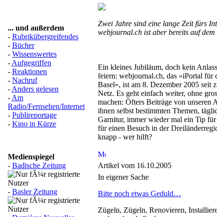
Zwei Jahre sind eine lange Zeit fürs In
... und außerdem
webjournal.ch ist aber bereits auf dem 
-
Rubrikübergreifendes
-
Bücher
-
Wissenswertes
-
Aufgegriffen
Ein kleines Jubiläum, doch kein Anlas
-
Reaktionen
feiern: webjournal.ch, das «iPortal für
-
Nachruf
Basel», ist am 8. Dezember 2005 seit 
-
Anders gelesen
Netz. Es geht einfach weiter, ohne gr
-
Am
machen: Öfters Beiträge von unseren 
Radio/Fernsehen/Internet
ihnen selbst bestimmten Themen, tägli
-
Publireportage
Garnitur, immer wieder mal ein Tip für
-
Kino in Kürze
für einen Besuch in der Dreiländerregi
knapp - wer hilft?
Medienspiegel
-
Badische Zeitung
Artikel vom 16.10.2005
In eigener Sache
-
Basler Zeitung
Bitte noch etwas Geduld…
Zügeln, Zügeln, Renovieren, Installier