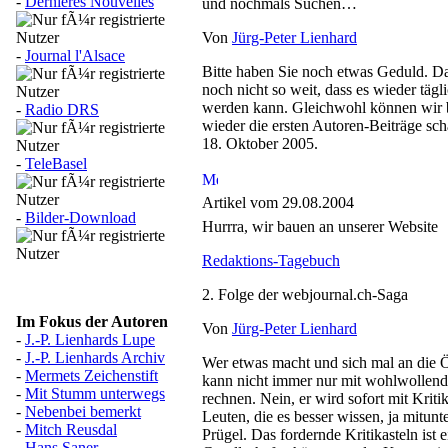
-
Dernières Nouvelles
und nochmals Suchen…
Von
Jürg-Peter Lienhard
-
Journal l'Alsace
Bitte haben Sie noch etwas Geduld. Da
noch nicht so weit, dass es wieder tägli
werden kann. Gleichwohl können wir 
-
Radio DRS
wieder die ersten Autoren-Beiträge sch
18. Oktober 2005.
-
TeleBasel
Artikel vom 29.08.2004
-
Bilder-Download
Hurrra, wir bauen an unserer Website
Redaktions-Tagebuch
2. Folge der webjournal.ch-Saga
Im Fokus der Autoren
Von
Jürg-Peter Lienhard
-
J.-P. Lienhards Lupe
-
J.-P. Lienhards Archiv
Wer etwas macht und sich mal an die Ö
-
Mermets Zeichenstift
kann nicht immer nur mit wohlwollen
-
Mit Stumm unterwegs
rechnen. Nein, er wird sofort mit Kriti
-
Nebenbei bemerkt
Leuten, die es besser wissen, ja mitunt
-
Mitch Reusdal
Prügel. Das fordernde Kritikasteln ist e
-
Hans Saner