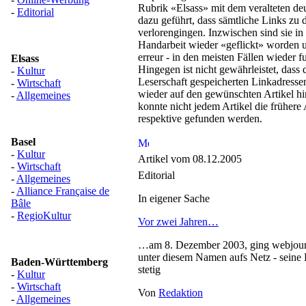
Rubrik «Elsass» mit dem veralteten de
-
Editorial
dazu geführt, dass sämtliche Links zu 
verlorengingen. Inzwischen sind sie in
Handarbeit wieder «geflickt» worden un
erreur - in den meisten Fällen wieder f
Elsass
Hingegen ist nicht gewährleistet, dass 
-
Kultur
Leserschaft gespeicherten Linkadressen
-
Wirtschaft
wieder auf den gewünschten Artikel hi
-
Allgemeines
konnte nicht jedem Artikel die frühere
respektive gefunden werden.
Basel
-
Kultur
Artikel vom 08.12.2005
-
Wirtschaft
Editorial
-
Allgemeines
-
Alliance Française de
In eigener Sache
Bâle
-
RegioKultur
Vor zwei Jahren…
…am 8. Dezember 2003, ging webjourn
unter diesem Namen aufs Netz - seine 
Baden-Württemberg
stetig
-
Kultur
-
Wirtschaft
Von
Redaktion
-
Allgemeines