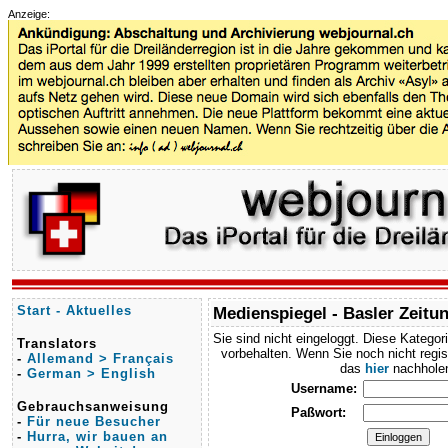
Anzeige:
Start - Aktuelles
Medienspiegel - Basler Zeitu
Sie sind nicht eingeloggt. Diese Kategori
Translators
vorbehalten. Wenn Sie noch nicht regist
-
Allemand > Français
das
hier
nachhole
-
German > English
Username:
Gebrauchsanweisung
Paßwort:
-
Für neue Besucher
-
Hurra, wir bauen an