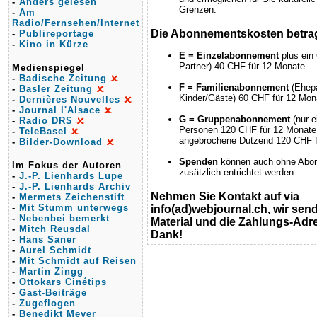
-
Anders gelesen
Grenzen.
-
Am
Radio/Fernsehen/Internet
Die Abonnementskosten betra
-
Publireportage
-
Kino in Kürze
E = Einzelabonnement
plus ein
Partner) 40 CHF für 12 Monate
Medienspiegel
-
Badische Zeitung
F = Familienabonnement
(Ehepa
-
Basler Zeitung
Kinder/Gäste) 60 CHF für 12 Mon
-
Dernières Nouvelles
-
Journal l'Alsace
G = Gruppenabonnement
(nur e
-
Radio DRS
Personen 120 CHF für 12 Monate; 
-
TeleBasel
angebrochene Dutzend 120 CHF f
-
Bilder-Download
Spenden
können auch ohne Abo
Im Fokus der Autoren
zusätzlich entrichtet werden.
-
J.-P. Lienhards Lupe
-
J.-P. Lienhards Archiv
Nehmen Sie Kontakt auf via
-
Mermets Zeichenstift
-
Mit Stumm unterwegs
info(ad)webjournal.ch, wir send
-
Nebenbei bemerkt
Material und die Zahlungs-Adre
-
Mitch Reusdal
Dank!
-
Hans Saner
-
Aurel Schmidt
-
Mit Schmidt auf Reisen
-
Martin Zingg
-
Ottokars Cinétips
-
Gast-Beiträge
-
Zugeflogen
-
Benedikt Meyer