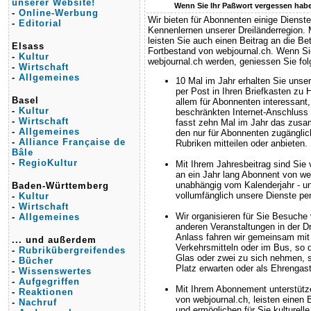
unserer Website!
Wenn Sie Ihr Paßwort vergessen habe
-
Online-Werbung
Wir bieten für Abonnenten einige Diens
-
Editorial
Kennenlernen unserer Dreiländerregion.
leisten Sie auch einen Beitrag an die B
Elsass
Fortbestand von webjournal.ch. Wenn S
-
Kultur
webjournal.ch werden, geniessen Sie fo
-
Wirtschaft
-
Allgemeines
10 Mal im Jahr erhalten Sie uns
per Post in Ihren Briefkasten zu 
Basel
allem für Abonnenten interessant,
-
Kultur
beschränkten Internet-Anschluss
-
Wirtschaft
fasst zehn Mal im Jahr das zusa
-
Allgemeines
den nur für Abonnenten zugänglic
-
Alliance Française de
Rubriken mitteilen oder anbieten.
Bâle
-
RegioKultur
Mit Ihrem Jahresbeitrag sind Si
an ein Jahr lang Abonnent von we
unabhängig vom Kalenderjahr - u
Baden-Württemberg
vollumfänglich unsere Dienste per
-
Kultur
-
Wirtschaft
Wir organisieren für Sie Besuche 
-
Allgemeines
anderen Veranstaltungen in der Dr
Anlass fahren wir gemeinsam mit 
... und außerdem
Verkehrsmitteln oder im Bus, so d
-
Rubrikübergreifendes
Glas oder zwei zu sich nehmen, s
-
Bücher
Platz erwarten oder als Ehrengas
-
Wissenswertes
-
Aufgegriffen
Mit Ihrem Abonnement unterstütz
-
Reaktionen
von webjournal.ch, leisten einen 
-
Nachruf
und ermöglichen für Sie kulturel